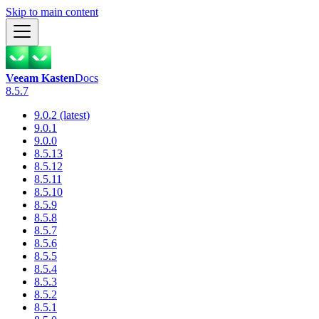
Skip to main content
Veeam Kasten
Docs
8.5.7
9.0.2 (latest)
9.0.1
9.0.0
8.5.13
8.5.12
8.5.11
8.5.10
8.5.9
8.5.8
8.5.7
8.5.6
8.5.5
8.5.4
8.5.3
8.5.2
8.5.1