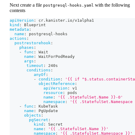
Next create a file
with the following
postgresql-hooks.yaml
contents
apiVersion
:
 cr.kanister.io/v1alpha1
kind
:
 Blueprint
metadata
:
name
:
 postgresql
-
hooks
actions
:
postrestorehook
:
phases
:
-
func
:
 Wait
name
:
 WaitForPodReady
args
:
timeout
:
 240s
conditions
:
anyOf
:
-
condition
:
'{{ if "$.status.containerSta
objectReference
:
apiVersion
:
 v1
resource
:
 pods
name
:
'{{ .StatefulSet.Name }}-0'
namespace
:
'{{ .StatefulSet.Namespace 
-
func
:
 KubeTask
name
:
 PgUpdate
objects
:
pgSecret
:
kind
:
 Secret
name
:
'{{ .StatefulSet.Name }}'
namespace
:
'{{ .StatefulSet.Namespace }}'